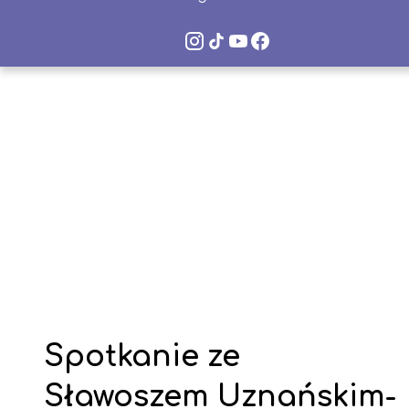
Instagram
TikTok
YouTube
Facebook
VLO
VLO
VLO
VLO
Space
Space
Space
Space
Spotkanie ze
Sławoszem Uznańskim-