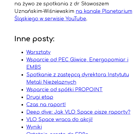
na żywo ze spotkania z dr Sławoszem
Uznańskim-Wiśniewskim
na kanale Planetarium
Śląskiego w serwisie YouTube
.
Inne posty:
Warsztaty
Wsparcie od PEC Gliwice, Energopomiar i
EMBS
Spotkanie z zastępcą dyrektora Instytutu
Metali Nieżelaznych
Wsparcie od spółki PROPOINT
Drugi etap
Czas na raport!
Deep dive: Jak VLO Space pisze raporty?
VLO Space wraca do akcji!
Wyniki