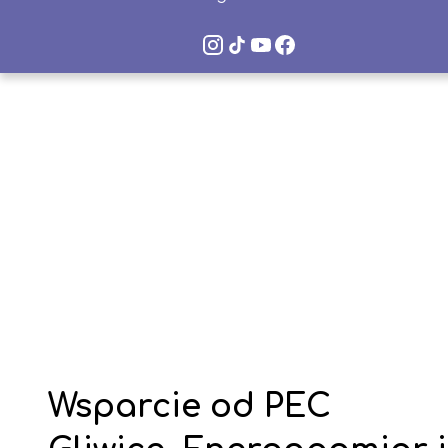
Instagram
TikTok
YouTube
Facebook
VLO
VLO
VLO
VLO
Space
Space
Space
Space
Wsparcie od PEC