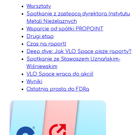
Warsztaty
Spotkanie z zastępcą dyrektora Instytutu
Metali Nieżelaznych
Wsparcie od spółki PROPOINT
Drugi etap
Czas na raport!
Deep dive: Jak VLO Space pisze raporty?
Spotkanie ze Sławoszem Uznańskim-
Wiśniewskim
VLO Space wraca do akcji!
Wyniki
Ostatnia prosta do FDRa