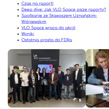
Czas na raport!
Deep dive: Jak VLO Space pisze raporty?
Spotkanie ze Sławoszem Uznańskim-
Wiśniewskim
VLO Space wraca do akcji!
Wyniki
Ostatnia prosta do FDRa