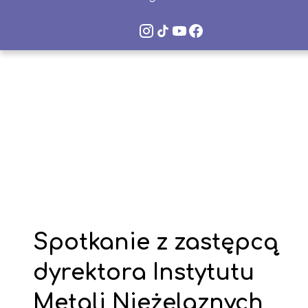
Instagram
TikTok
YouTube
Facebook
VLO
VLO
VLO
VLO
Space
Space
Space
Space
Spotkanie z zastępcą
dyrektora Instytutu
Metali Nieżelaznych