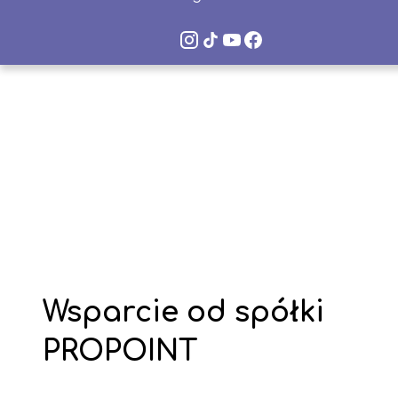
Instagram
TikTok
YouTube
Facebook
VLO
VLO
VLO
VLO
Space
Space
Space
Space
Wsparcie od spółki
PROPOINT