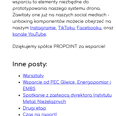
wsparciu to elementy niezbędne do
prototypowania naszego systemu drona.
Zawitały one już na naszych social mediach -
unboxing komponentów możecie obejrzeć na
naszym
Instagramie
,
TikToku
,
Facebooku
, oraz
kanale YouTube
.
Dziękujemy spółce PROPOINT za wsparcie!
Inne posty:
Warsztaty
Wsparcie od PEC Gliwice, Energopomiar i
EMBS
Spotkanie z zastępcą dyrektora Instytutu
Metali Nieżelaznych
Drugi etap
Czas na raport!